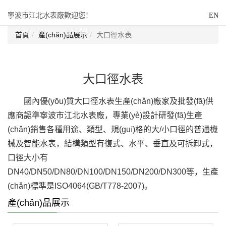
寧波市江北水表廠歡迎您！
EN
首頁
產(chǎn)品展示
大口徑水表
大口徑水表
國內優(yōu)質大口徑水表生產(chǎn)廠家及批發(fā)供
應商認準寧波市江北水表廠，專業(yè)設計研發(fā)生產
(chǎn)銷售各種用途、類型、規(guī)格的大/小口徑的普通機
械及智能水表，結構類型有復式、水平、垂直及可拆卸式，
口徑大小有
DN40/DN50/DN80/DN100/DN150/DN200/DN300等，生產
(chǎn)標準是ISO4064(GB/T778-2007)。
產(chǎn)品展示